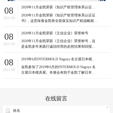
2020年11月金凯荣获《知识产权管理体系认证证书》
08
2020年11月金凯荣获《知识产权管理体系认证证
2022-09
书》, 这意味着金凯将全面落实知识产权战略精
神，积极应对知识产权竞争态势，有效提高知识
产权对企业经营发展的贡献水平。
2020年11月金凯荣获《立信企业》荣誉称号
08
2020年11月金凯荣获《立信企业》荣誉称号，这
2022-09
是金凯多年来践行诚信经营的必然结果和回报，
更是金凯所有员工的共同荣耀，可谓实至名归。
信誉是企业之基，生存之本，是企业最宝贵的无
2019年6月INTERMOLD Nagoya 名古屋日本模具展
08
形资产。
金凯参加了2019年6月的INTERMOLD Nagoya 名
2022-09
古屋日本模具展。本展会有助于金凯了解日本当
前新的市场发展情况以及设备制造商的产品更新
状况；同时也接触到更多日本的潜在客户，更重
要的是通过与日本模具制造企业的对比，发掘出
自身潜在的不足之处，进一步提升企业生产以及
在线留言
研发等方面的综合实力。