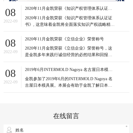
2020年11月金凯荣获《知识产权管理体系认证证书》
08
2020年11月金凯荣获《知识产权管理体系认证证
2022-09
书》, 这意味着金凯将全面落实知识产权战略精
神，积极应对知识产权竞争态势，有效提高知识
产权对企业经营发展的贡献水平。
2020年11月金凯荣获《立信企业》荣誉称号
08
2020年11月金凯荣获《立信企业》荣誉称号，这
2022-09
是金凯多年来践行诚信经营的必然结果和回报，
更是金凯所有员工的共同荣耀，可谓实至名归。
信誉是企业之基，生存之本，是企业最宝贵的无
2019年6月INTERMOLD Nagoya 名古屋日本模具展
08
形资产。
金凯参加了2019年6月的INTERMOLD Nagoya 名
2022-09
古屋日本模具展。本展会有助于金凯了解日本当
前新的市场发展情况以及设备制造商的产品更新
状况；同时也接触到更多日本的潜在客户，更重
要的是通过与日本模具制造企业的对比，发掘出
自身潜在的不足之处，进一步提升企业生产以及
在线留言
研发等方面的综合实力。