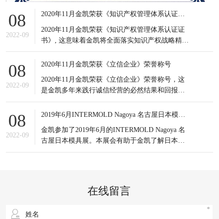
2020年11月金凯荣获《知识产权管理体系认证证书》
08
2020年11月金凯荣获《知识产权管理体系认证证
2022-09
书》, 这意味着金凯将全面落实知识产权战略精
神，积极应对知识产权竞争态势，有效提高知识
产权对企业经营发展的贡献水平。
2020年11月金凯荣获《立信企业》荣誉称号
08
2020年11月金凯荣获《立信企业》荣誉称号，这
2022-09
是金凯多年来践行诚信经营的必然结果和回报，
更是金凯所有员工的共同荣耀，可谓实至名归。
信誉是企业之基，生存之本，是企业最宝贵的无
2019年6月INTERMOLD Nagoya 名古屋日本模具展
08
形资产。
金凯参加了2019年6月的INTERMOLD Nagoya 名
2022-09
古屋日本模具展。本展会有助于金凯了解日本当
前新的市场发展情况以及设备制造商的产品更新
状况；同时也接触到更多日本的潜在客户，更重
要的是通过与日本模具制造企业的对比，发掘出
自身潜在的不足之处，进一步提升企业生产以及
在线留言
研发等方面的综合实力。