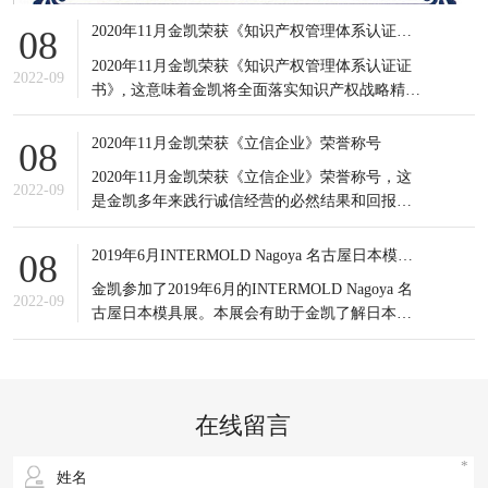
2020年11月金凯荣获《知识产权管理体系认证证书》
08
2020年11月金凯荣获《知识产权管理体系认证证
2022-09
书》, 这意味着金凯将全面落实知识产权战略精
神，积极应对知识产权竞争态势，有效提高知识
产权对企业经营发展的贡献水平。
2020年11月金凯荣获《立信企业》荣誉称号
08
2020年11月金凯荣获《立信企业》荣誉称号，这
2022-09
是金凯多年来践行诚信经营的必然结果和回报，
更是金凯所有员工的共同荣耀，可谓实至名归。
信誉是企业之基，生存之本，是企业最宝贵的无
2019年6月INTERMOLD Nagoya 名古屋日本模具展
08
形资产。
金凯参加了2019年6月的INTERMOLD Nagoya 名
2022-09
古屋日本模具展。本展会有助于金凯了解日本当
前新的市场发展情况以及设备制造商的产品更新
状况；同时也接触到更多日本的潜在客户，更重
要的是通过与日本模具制造企业的对比，发掘出
自身潜在的不足之处，进一步提升企业生产以及
在线留言
研发等方面的综合实力。