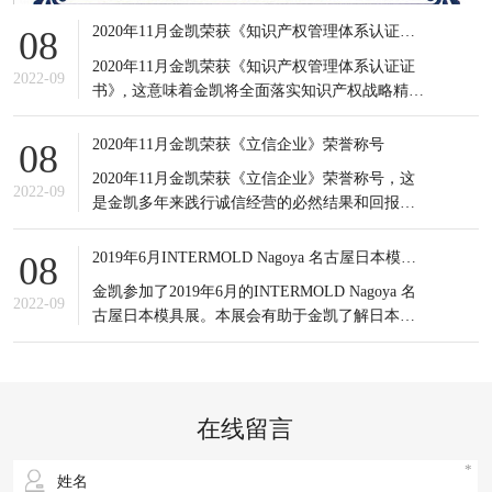
2020年11月金凯荣获《知识产权管理体系认证证书》
08
2020年11月金凯荣获《知识产权管理体系认证证
2022-09
书》, 这意味着金凯将全面落实知识产权战略精
神，积极应对知识产权竞争态势，有效提高知识
产权对企业经营发展的贡献水平。
2020年11月金凯荣获《立信企业》荣誉称号
08
2020年11月金凯荣获《立信企业》荣誉称号，这
2022-09
是金凯多年来践行诚信经营的必然结果和回报，
更是金凯所有员工的共同荣耀，可谓实至名归。
信誉是企业之基，生存之本，是企业最宝贵的无
2019年6月INTERMOLD Nagoya 名古屋日本模具展
08
形资产。
金凯参加了2019年6月的INTERMOLD Nagoya 名
2022-09
古屋日本模具展。本展会有助于金凯了解日本当
前新的市场发展情况以及设备制造商的产品更新
状况；同时也接触到更多日本的潜在客户，更重
要的是通过与日本模具制造企业的对比，发掘出
自身潜在的不足之处，进一步提升企业生产以及
在线留言
研发等方面的综合实力。