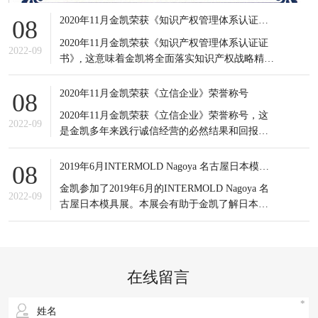
2020年11月金凯荣获《知识产权管理体系认证证书》
08
2020年11月金凯荣获《知识产权管理体系认证证
2022-09
书》, 这意味着金凯将全面落实知识产权战略精
神，积极应对知识产权竞争态势，有效提高知识
产权对企业经营发展的贡献水平。
2020年11月金凯荣获《立信企业》荣誉称号
08
2020年11月金凯荣获《立信企业》荣誉称号，这
2022-09
是金凯多年来践行诚信经营的必然结果和回报，
更是金凯所有员工的共同荣耀，可谓实至名归。
信誉是企业之基，生存之本，是企业最宝贵的无
2019年6月INTERMOLD Nagoya 名古屋日本模具展
08
形资产。
金凯参加了2019年6月的INTERMOLD Nagoya 名
2022-09
古屋日本模具展。本展会有助于金凯了解日本当
前新的市场发展情况以及设备制造商的产品更新
状况；同时也接触到更多日本的潜在客户，更重
要的是通过与日本模具制造企业的对比，发掘出
自身潜在的不足之处，进一步提升企业生产以及
在线留言
研发等方面的综合实力。