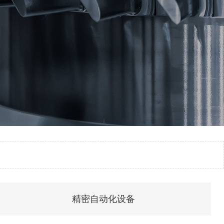
精密自动化设备