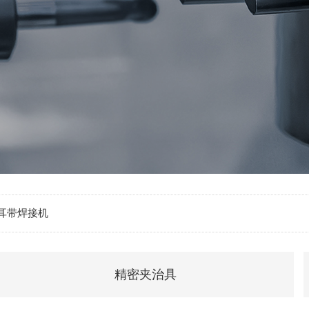
罩耳带焊接机
精密夹治具