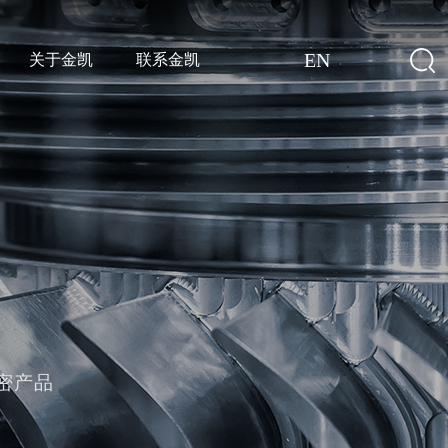
EN
关于金凯
联系金凯
密产品