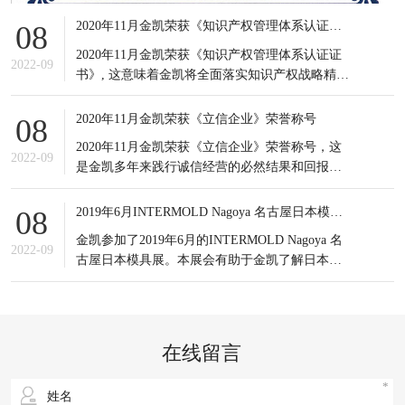
2020年11月金凯荣获《知识产权管理体系认证证书》
08
2020年11月金凯荣获《知识产权管理体系认证证
2022-09
书》, 这意味着金凯将全面落实知识产权战略精
神，积极应对知识产权竞争态势，有效提高知识
产权对企业经营发展的贡献水平。
2020年11月金凯荣获《立信企业》荣誉称号
08
2020年11月金凯荣获《立信企业》荣誉称号，这
2022-09
是金凯多年来践行诚信经营的必然结果和回报，
更是金凯所有员工的共同荣耀，可谓实至名归。
信誉是企业之基，生存之本，是企业最宝贵的无
2019年6月INTERMOLD Nagoya 名古屋日本模具展
08
形资产。
金凯参加了2019年6月的INTERMOLD Nagoya 名
2022-09
古屋日本模具展。本展会有助于金凯了解日本当
前新的市场发展情况以及设备制造商的产品更新
状况；同时也接触到更多日本的潜在客户，更重
要的是通过与日本模具制造企业的对比，发掘出
自身潜在的不足之处，进一步提升企业生产以及
在线留言
研发等方面的综合实力。