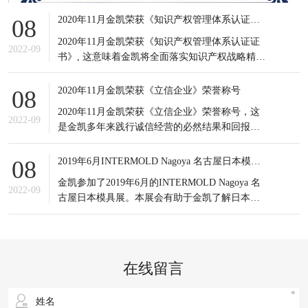
2020年11月金凯荣获《知识产权管理体系认证证书》
08
2020年11月金凯荣获《知识产权管理体系认证证
2022-09
书》, 这意味着金凯将全面落实知识产权战略精
神，积极应对知识产权竞争态势，有效提高知识
产权对企业经营发展的贡献水平。
2020年11月金凯荣获《立信企业》荣誉称号
08
2020年11月金凯荣获《立信企业》荣誉称号，这
2022-09
是金凯多年来践行诚信经营的必然结果和回报，
更是金凯所有员工的共同荣耀，可谓实至名归。
信誉是企业之基，生存之本，是企业最宝贵的无
2019年6月INTERMOLD Nagoya 名古屋日本模具展
08
形资产。
金凯参加了2019年6月的INTERMOLD Nagoya 名
2022-09
古屋日本模具展。本展会有助于金凯了解日本当
前新的市场发展情况以及设备制造商的产品更新
状况；同时也接触到更多日本的潜在客户，更重
要的是通过与日本模具制造企业的对比，发掘出
自身潜在的不足之处，进一步提升企业生产以及
在线留言
研发等方面的综合实力。