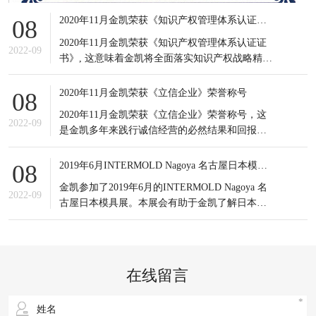
2020年11月金凯荣获《知识产权管理体系认证证书》
08
2020年11月金凯荣获《知识产权管理体系认证证
2022-09
书》, 这意味着金凯将全面落实知识产权战略精
神，积极应对知识产权竞争态势，有效提高知识
产权对企业经营发展的贡献水平。
2020年11月金凯荣获《立信企业》荣誉称号
08
2020年11月金凯荣获《立信企业》荣誉称号，这
2022-09
是金凯多年来践行诚信经营的必然结果和回报，
更是金凯所有员工的共同荣耀，可谓实至名归。
信誉是企业之基，生存之本，是企业最宝贵的无
2019年6月INTERMOLD Nagoya 名古屋日本模具展
08
形资产。
金凯参加了2019年6月的INTERMOLD Nagoya 名
2022-09
古屋日本模具展。本展会有助于金凯了解日本当
前新的市场发展情况以及设备制造商的产品更新
状况；同时也接触到更多日本的潜在客户，更重
要的是通过与日本模具制造企业的对比，发掘出
自身潜在的不足之处，进一步提升企业生产以及
在线留言
研发等方面的综合实力。