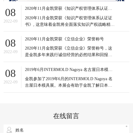
2020年11月金凯荣获《知识产权管理体系认证证书》
08
2020年11月金凯荣获《知识产权管理体系认证证
2022-09
书》, 这意味着金凯将全面落实知识产权战略精
神，积极应对知识产权竞争态势，有效提高知识
产权对企业经营发展的贡献水平。
2020年11月金凯荣获《立信企业》荣誉称号
08
2020年11月金凯荣获《立信企业》荣誉称号，这
2022-09
是金凯多年来践行诚信经营的必然结果和回报，
更是金凯所有员工的共同荣耀，可谓实至名归。
信誉是企业之基，生存之本，是企业最宝贵的无
2019年6月INTERMOLD Nagoya 名古屋日本模具展
08
形资产。
金凯参加了2019年6月的INTERMOLD Nagoya 名
2022-09
古屋日本模具展。本展会有助于金凯了解日本当
前新的市场发展情况以及设备制造商的产品更新
状况；同时也接触到更多日本的潜在客户，更重
要的是通过与日本模具制造企业的对比，发掘出
自身潜在的不足之处，进一步提升企业生产以及
在线留言
研发等方面的综合实力。