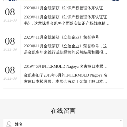
2020年11月金凯荣获《知识产权管理体系认证证书》
08
2020年11月金凯荣获《知识产权管理体系认证证
2022-09
书》, 这意味着金凯将全面落实知识产权战略精
神，积极应对知识产权竞争态势，有效提高知识
产权对企业经营发展的贡献水平。
2020年11月金凯荣获《立信企业》荣誉称号
08
2020年11月金凯荣获《立信企业》荣誉称号，这
2022-09
是金凯多年来践行诚信经营的必然结果和回报，
更是金凯所有员工的共同荣耀，可谓实至名归。
信誉是企业之基，生存之本，是企业最宝贵的无
2019年6月INTERMOLD Nagoya 名古屋日本模具展
08
形资产。
金凯参加了2019年6月的INTERMOLD Nagoya 名
2022-09
古屋日本模具展。本展会有助于金凯了解日本当
前新的市场发展情况以及设备制造商的产品更新
状况；同时也接触到更多日本的潜在客户，更重
要的是通过与日本模具制造企业的对比，发掘出
自身潜在的不足之处，进一步提升企业生产以及
在线留言
研发等方面的综合实力。