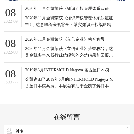
2020年11月金凯荣获《知识产权管理体系认证证书》
08
2020年11月金凯荣获《知识产权管理体系认证证
2022-09
书》, 这意味着金凯将全面落实知识产权战略精
神，积极应对知识产权竞争态势，有效提高知识
产权对企业经营发展的贡献水平。
2020年11月金凯荣获《立信企业》荣誉称号
08
2020年11月金凯荣获《立信企业》荣誉称号，这
2022-09
是金凯多年来践行诚信经营的必然结果和回报，
更是金凯所有员工的共同荣耀，可谓实至名归。
信誉是企业之基，生存之本，是企业最宝贵的无
2019年6月INTERMOLD Nagoya 名古屋日本模具展
08
形资产。
金凯参加了2019年6月的INTERMOLD Nagoya 名
2022-09
古屋日本模具展。本展会有助于金凯了解日本当
前新的市场发展情况以及设备制造商的产品更新
状况；同时也接触到更多日本的潜在客户，更重
要的是通过与日本模具制造企业的对比，发掘出
自身潜在的不足之处，进一步提升企业生产以及
在线留言
研发等方面的综合实力。