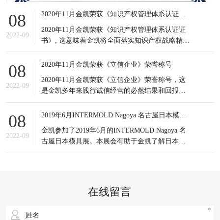
2020年11月金凯荣获《知识产权管理体系认证证书》
08
2020年11月金凯荣获《知识产权管理体系认证证
2022-09
书》, 这意味着金凯将全面落实知识产权战略精
神，积极应对知识产权竞争态势，有效提高知识
产权对企业经营发展的贡献水平。
2020年11月金凯荣获《立信企业》荣誉称号
08
2020年11月金凯荣获《立信企业》荣誉称号，这
2022-09
是金凯多年来践行诚信经营的必然结果和回报，
更是金凯所有员工的共同荣耀，可谓实至名归。
信誉是企业之基，生存之本，是企业最宝贵的无
2019年6月INTERMOLD Nagoya 名古屋日本模具展
08
形资产。
金凯参加了2019年6月的INTERMOLD Nagoya 名
2022-09
古屋日本模具展。本展会有助于金凯了解日本当
前新的市场发展情况以及设备制造商的产品更新
状况；同时也接触到更多日本的潜在客户，更重
要的是通过与日本模具制造企业的对比，发掘出
自身潜在的不足之处，进一步提升企业生产以及
在线留言
研发等方面的综合实力。