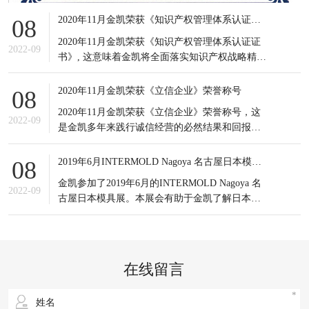
2020年11月金凯荣获《知识产权管理体系认证证书》
08
2020年11月金凯荣获《知识产权管理体系认证证
2022-09
书》, 这意味着金凯将全面落实知识产权战略精
神，积极应对知识产权竞争态势，有效提高知识
产权对企业经营发展的贡献水平。
2020年11月金凯荣获《立信企业》荣誉称号
08
2020年11月金凯荣获《立信企业》荣誉称号，这
2022-09
是金凯多年来践行诚信经营的必然结果和回报，
更是金凯所有员工的共同荣耀，可谓实至名归。
信誉是企业之基，生存之本，是企业最宝贵的无
2019年6月INTERMOLD Nagoya 名古屋日本模具展
08
形资产。
金凯参加了2019年6月的INTERMOLD Nagoya 名
2022-09
古屋日本模具展。本展会有助于金凯了解日本当
前新的市场发展情况以及设备制造商的产品更新
状况；同时也接触到更多日本的潜在客户，更重
要的是通过与日本模具制造企业的对比，发掘出
自身潜在的不足之处，进一步提升企业生产以及
在线留言
研发等方面的综合实力。