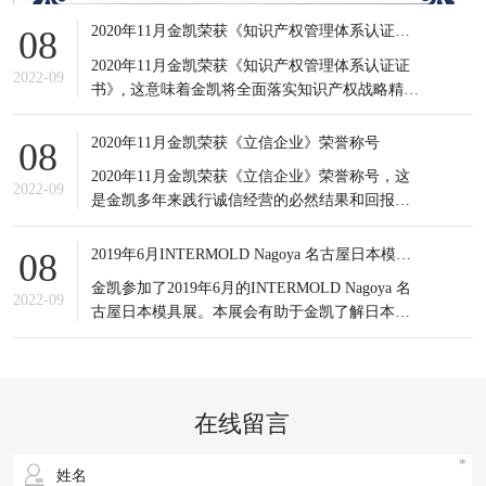
2020年11月金凯荣获《知识产权管理体系认证证书》
08
2020年11月金凯荣获《知识产权管理体系认证证
2022-09
书》, 这意味着金凯将全面落实知识产权战略精
神，积极应对知识产权竞争态势，有效提高知识
产权对企业经营发展的贡献水平。
2020年11月金凯荣获《立信企业》荣誉称号
08
2020年11月金凯荣获《立信企业》荣誉称号，这
2022-09
是金凯多年来践行诚信经营的必然结果和回报，
更是金凯所有员工的共同荣耀，可谓实至名归。
信誉是企业之基，生存之本，是企业最宝贵的无
2019年6月INTERMOLD Nagoya 名古屋日本模具展
08
形资产。
金凯参加了2019年6月的INTERMOLD Nagoya 名
2022-09
古屋日本模具展。本展会有助于金凯了解日本当
前新的市场发展情况以及设备制造商的产品更新
状况；同时也接触到更多日本的潜在客户，更重
要的是通过与日本模具制造企业的对比，发掘出
自身潜在的不足之处，进一步提升企业生产以及
在线留言
研发等方面的综合实力。