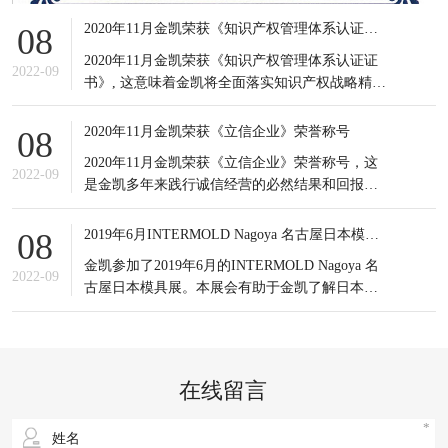
2020年11月金凯荣获《知识产权管理体系认证证书》
08
2020年11月金凯荣获《知识产权管理体系认证证
2022-09
书》, 这意味着金凯将全面落实知识产权战略精
神，积极应对知识产权竞争态势，有效提高知识
产权对企业经营发展的贡献水平。
2020年11月金凯荣获《立信企业》荣誉称号
08
2020年11月金凯荣获《立信企业》荣誉称号，这
2022-09
是金凯多年来践行诚信经营的必然结果和回报，
更是金凯所有员工的共同荣耀，可谓实至名归。
信誉是企业之基，生存之本，是企业最宝贵的无
2019年6月INTERMOLD Nagoya 名古屋日本模具展
08
形资产。
金凯参加了2019年6月的INTERMOLD Nagoya 名
2022-09
古屋日本模具展。本展会有助于金凯了解日本当
前新的市场发展情况以及设备制造商的产品更新
状况；同时也接触到更多日本的潜在客户，更重
要的是通过与日本模具制造企业的对比，发掘出
自身潜在的不足之处，进一步提升企业生产以及
在线留言
研发等方面的综合实力。