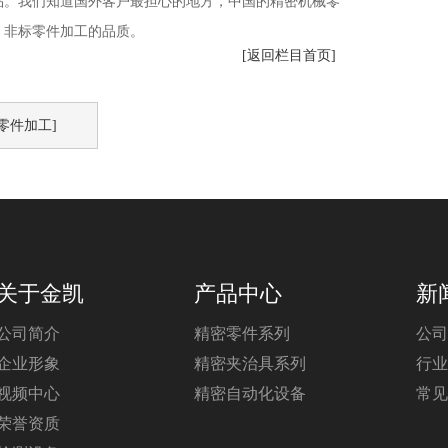
品。我们知道国外客户最担心的地方，中国的精密机械零
：非标零件加工的品质。
[返回栏目首页]
零件加工]
关于金凯
产品中心
新
公司简介
精密零件系列
公司
企业形象
精密夹治具系列
行业
视频中心
精密自动化设备
常见
荣誉资质