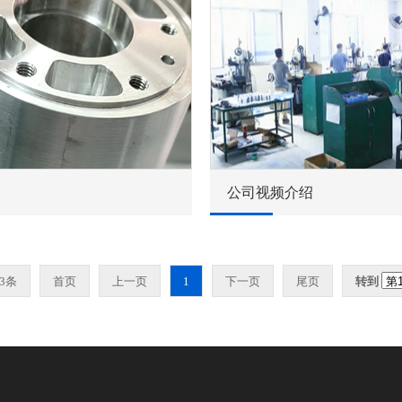
公司视频介绍
3条
首页
上一页
1
下一页
尾页
转到